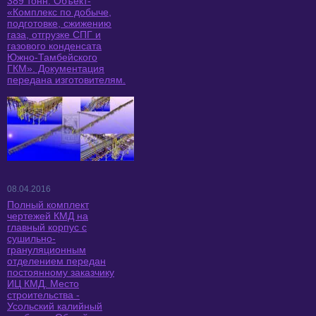
389 тонн. Объект-
«Комплекс по добыче,
подготовке, сжижению
газа, отгрузке СПГ и
газового конденсата
Южно-Тамбейского
ГКМ». Документация
передана изготовителям.
08.04.2016
Полный комплект
чертежей КМД на
главный корпус с
сушильно-
грануляционным
отделением передан
постоянному заказчику
ИЦ КМД. Место
строительства -
Усольский калийный