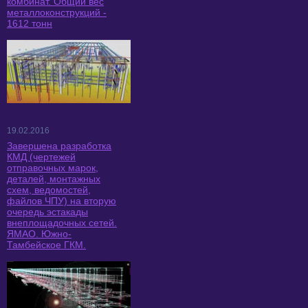
комбинат. Общий вес
металлоконструкций -
1612 тонн
19.02.2016
Завершена разработка
КМД (чертежей
отправочных марок,
деталей, монтажных
схем, ведомостей,
файлов ЧПУ) на вторую
очередь эстакады
внеплощадочных сетей.
ЯМАО. Южно-
Тамбейское ГКМ.