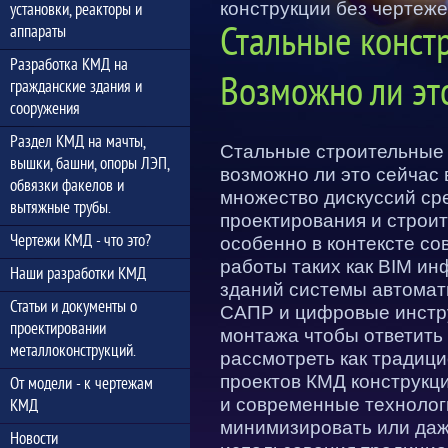
конструкции без чертеже
установки, реакторы и
Стальные конст
аппараты
Разработка КМД на
Возможно ли эт
гражданские здания и
сооружения
Раздел КМД на мачты,
Стальные строительные 
вышки, башни, опоры ЛЭП,
возможно ли это сейчас
обвязки факелов и
множество дискуссий ср
вытяжные трубы.
проектирования и строи
Чертежи КМД - что это?
особенно в контексте с
работы таких как BIM и
Наши разработки КМД
зданий системы автомат
Статьи и документы о
САПР и цифровые инстр
проектировании
монтажа чтобы ответить
металлоконструкций.
рассмотреть как традиц
проектов КМД конструкц
От модели - к чертежам
и современные технолог
КМД
минимизировать или даж
Новости