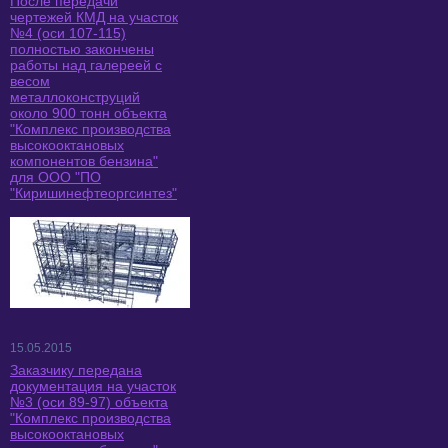
После передачи
чертежей КМД на участок
№4 (оси 107-115)
полностью закончены
работы над галереей с
весом
металлоконструций
около 900 тонн объекта
"Комплекс производства
высокооктановых
компонентов бензина"
для ООО "ПО
"Киришинефтеоргсинтез"
15.05.2015
Заказчику передана
документация на участок
№3 (оси 89-97) объекта
"Комплекс производства
высокооктановых