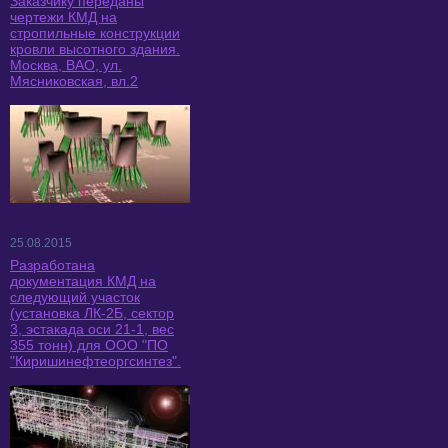
Заказчику переданы
чертежи КМД на
стропильные конструкции
кровли высотного здания.
Москва, ВАО, ул.
Мясниковская, вл.2
25.08.2015
Разработана
документация КМД на
следующий участок
(установка ЛК-2Б, сектор
3, эстакада оси 21-1, вес
355 тонн) для ООО "ПО
"Киришинефтеоргсинтез".