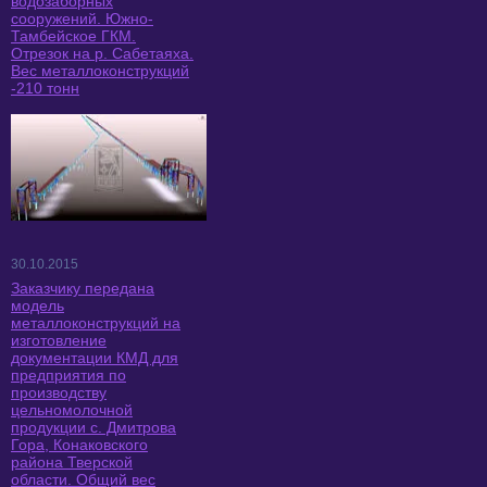
водозаборных
сооружений. Южно-
Тамбейское ГКМ.
Отрезок на р. Сабетаяха.
Вес металлоконструкций
-210 тонн
30.10.2015
Заказчику передана
модель
металлоконструкций на
изготовление
документации КМД для
предприятия по
производству
цельномолочной
продукции с. Дмитрова
Гора, Конаковского
района Тверской
области. Общий вес