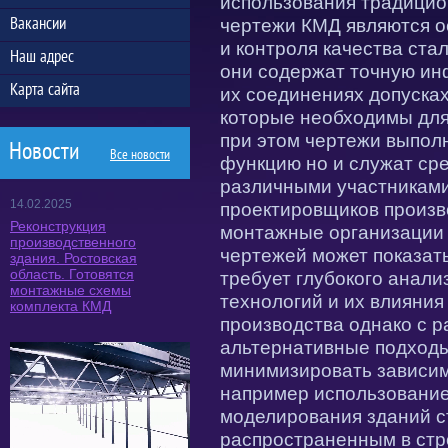
использования традицио
Вакансии
чертежи КМД являются о
и контроля качества ста
Наш адрес
они содержат точную ин
Карта сайта
их соединениях допусках
которые необходимы для
при этом чертежи выпол
Новости
Все новости
функцию но и служат ср
различными участниками
14.02.2025
проектировщиков произ
Реконструкция
монтажные организации и
производственного
чертежей может показат
здания. Ростовская
область. Готовятся
требует глубокого анал
монтажные схемы
технологий и их влияния
комплекта КМД
производства однако с 
альтернативные подходы
минимизировать зависим
например использовани
моделирования зданий с
распространенным в стр