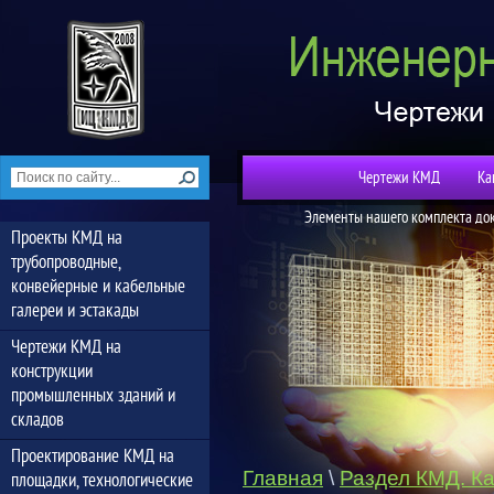
Чертежи КМД
Ка
Элементы нашего комплекта до
Проекты КМД на
трубопроводные,
конвейерные и кабельные
галереи и эстакады
Чертежи КМД на
конструкции
промышленных зданий и
складов
Проектирование КМД на
Главная
\
Раздел КМД. Ка
площадки, технологические