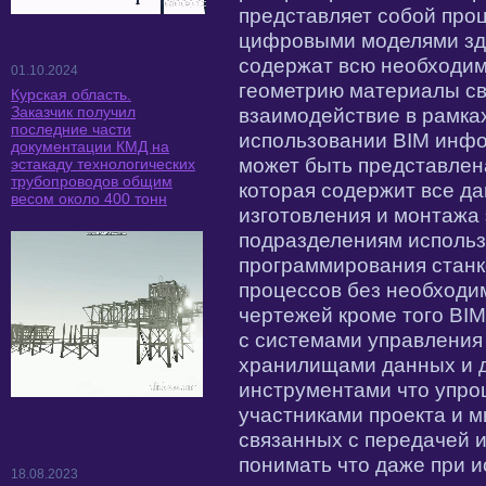
представляет собой про
цифровыми моделями зд
содержат всю необходи
01.10.2024
геометрию материалы св
Курская область.
Заказчик получил
взаимодействие в рамка
последние части
использовании BIM инфо
документации КМД на
может быть представлен
эстакаду технологических
трубопроводов общим
которая содержит все д
весом около 400 тонн
изготовления и монтажа
подразделениям использ
программирования станко
процессов без необходи
чертежей кроме того BI
с системами управления
хранилищами данных и 
инструментами что упро
участниками проекта и 
связанных с передачей 
понимать что даже при 
18.08.2023