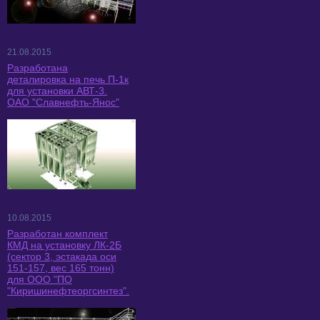
21.08.2015
Разработана
деталировка на печь П-1к
для установки АВТ-3.
ОАО "Славнефть-Янос"
10.08.2015
Разработан комплект
КМД на установку ЛК-2Б
(сектор 3, эстакада оси
151-157, вес 165 тонн)
для ООО "ПО
"Киришинефтеоргсинтез".