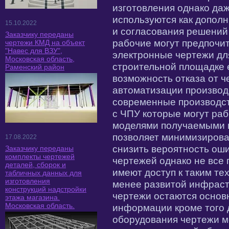
изготовления однако даж
используются как допол
15.10.2022
и согласования решений
Заказчику переданы
рабочие могут предпочи
чертежи КМД на объект
"Навес для ВЗУ",
электронные чертежи дл
Московская область,
строительной площадке
Раменский район
возможность отказа от ч
автоматизации производ
современные производс
с ЧПУ которые могут ра
моделями получаемыми и
позволяет минимизирова
17.08.2022
снизить вероятность ош
Заказчику переданы
комплекты чертежей
чертежей однако не все
деталей, сборок и
имеют доступ к таким те
табличных данных для
изготовления
менее развитой инфраст
конструкций надстройки
чертежи остаются основ
этажа магазина.
Московская область.
информации кроме того 
оборудования чертежи м