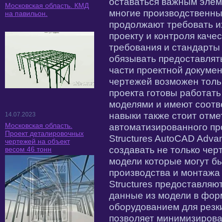
оставаться важным элем
Московская область. КМД
многие производственны
на павильон.
продолжают требовать и
проекту и контроля каче
требования и стандарты 
обязывать предоставлять
части проектной докумен
чертежей возможен тольк
проекта готовы работат
моделями и имеют соотв
навыки также стоит отм
14.07.2023
Московская область.
автоматизированного пр
Проект деталировочных
Structures AutoCAD Adva
чертежей на объект
создавать не только че
весом 46 тонн
модели которые могут б
производства и монтажа
Structures предоставляю
данные из модели в фор
оборудованием для резки
позволяет минимизирова