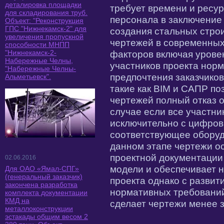
деталировка площадки
требует времени и ресур
для складирования труб.
персонала в заключение
Объект: "Реконструкция
ГПС "Нижнекамск-2" для
создания стальных стро
увеличения пропускной
чертежей в современных
способности МНПП
"Нижнекамск-2-
факторов включая урове
Набережные Челны,
участников проекта нор
"Набережные Челны-
предпочтения заказчико
Альметьевск".
такие как BIM и САПР п
чертежей полный отказ о
случае если все участни
исключительно с цифро
соответствующее оборуд
данном этапе чертежи о
проектной документации
02.06.2016
модели и обеспечивает 
Для ОАО «Ямал-СПГ»
(генеральный заказчик)
проекта однако с разви
закончена разработка
нормативных требований
комплекта документации
КМД на
сделает чертежи менее 
металлоконструкции
эстакады общим весом 2