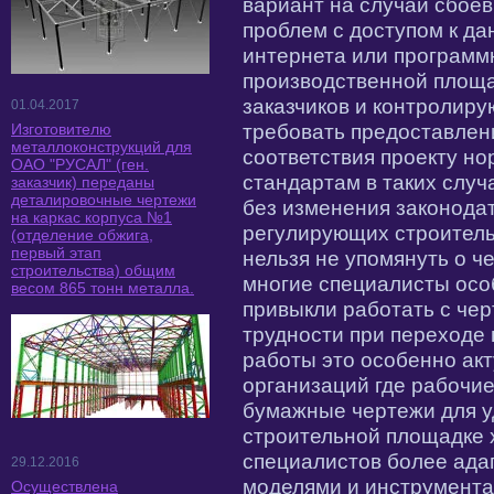
вариант на случай сбое
проблем с доступом к д
интернета или программ
производственной площа
заказчиков и контролиру
01.04.2017
Изготовителю
требовать предоставлен
металлоконструкций для
соответствия проекту н
ОАО "РУСАЛ" (ген.
стандартам в таких случ
заказчик) переданы
деталировочные чертежи
без изменения законода
на каркас корпуса №1
регулирующих строитель
(отделение обжига,
первый этап
нельзя не упомянуть о ч
строительства) общим
многие специалисты осо
весом 865 тонн металла.
привыкли работать с че
трудности при переходе
работы это особенно ак
организаций где рабочие
бумажные чертежи для у
строительной площадке 
специалистов более ада
29.12.2016
моделями и инструмента
Осуществлена