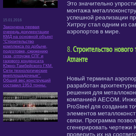
Это значительно упрост
монтажа металлоконстру
успешной реализации пр
15.01.2016
Хитроу стал одним из с
Закончена первая
аэропортов в мире.
очередь документации
КМД на основной объект
"Строительство
комплекса по добыче,
8.
Строительство нового
подготовке, сжижению
газа, отгрузке СПГ и
Атланте
газового конденсата
Южно-Тамбейского ГКМ.
Сети технологические
внеплощадочные".
Новый терминал аэропо
Общий вес конструкций
разработан архитектурн
составил 1953 тонны.
решения для металлоко
компанией AECOM. Инже
ProSteel для создания т
элементов металлоконст
связи. Программа позво
сгенерировать чертежи 
проверить их на соотве