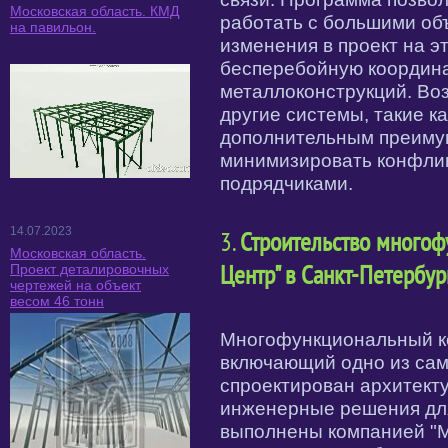
Московская область. КМД
работать с большими об
на павильон.
изменения в проект на э
бесперебойную координ
металлоконструкций. Во
другие системы, такие как
дополнительным преиму
минимизировать конфли
подрядчиками.
14.07.2023
3.
Строительство многоф
Московская область.
Проект деталировочных
Центр" в Санкт-Петербур
чертежей на объект
весом 46 тонн
Многофункциональный ко
включающий одно из сам
спроектирован архитекту
инженерные решения дл
выполнены компанией "