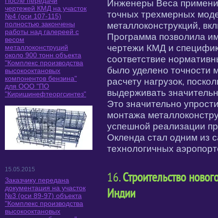
После передачи
Инженеры Beca применил
чертежей КМД на участок
точных трехмерных моде
№4 (оси 107-115)
полностью закончены
металлоконструкций, вкл
работы над галереей с
Программа позволила им
весом
чертежи КМД и специфика
металлоконструций
около 900 тонн объекта
соответствие нормативн
"Комплекс производства
было уделено точности 
высокооктановых
компонентов бензина"
расчету нагрузок, поско
для ООО "ПО
выдерживать значительн
"Киришинефтеоргсинтез"
Это значительно упрост
монтажа металлоконстру
успешной реализации пр
Окленда стал одним из 
технологичных аэропорт
15.05.2015
16.
Строительство новог
Заказчику передана
документация на участок
Индии
№3 (оси 89-97) объекта
"Комплекс производства
высокооктановых