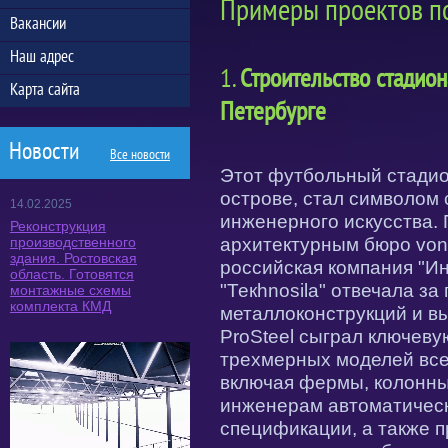
Примеры проектов по
Вакансии
Наш адрес
1.
Строительство стадион
Карта сайта
Петербурге
Новости
Все новости
Этот футбольный стадио
острове, стал символом
14.02.2025
инженерного искусства.
Реконструкция
архитектурным бюро von 
производственного
здания. Ростовская
российская компания "И
область. Готовятся
"Текhnosila" отвечала з
монтажные схемы
комплекта КМД
металлоконструкций и в
ProSteel сыграл ключеву
трехмерных моделей все
включая фермы, колонны
инженерам автоматическ
спецификации, а также п