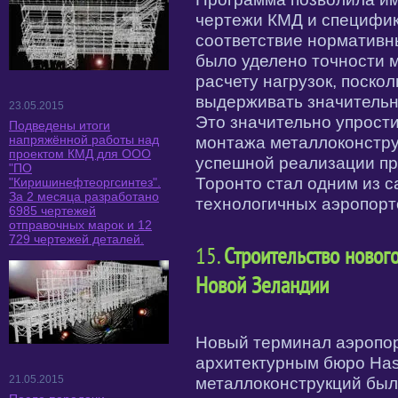
чертежи КМД и специфика
соответствие нормативн
было уделено точности 
расчету нагрузок, поско
выдерживать значительн
23.05.2015
Это значительно упрост
Подведены итоги
напряжённой работы над
монтажа металлоконстру
проектом КМД для ООО
успешной реализации пр
"ПО
Торонто стал одним из 
"Киришинефтеоргсинтез".
За 2 месяца разработано
технологичных аэропорт
6985 чертежей
отправочных марок и 12
729 чертежей деталей.
15.
Строительство новог
Новой Зеландии
Новый терминал аэропо
архитектурным бюро Has
21.05.2015
металлоконструкций был