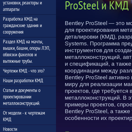
ProSteel и КМД
установки, реакторы и
аппараты
Разработка КМД на
Bentley ProSteel — это
гражданские здания и
для проектирования мета
сооружения
деталировки (КМД), разр
Раздел КМД на мачты,
Systems. Программа пре
вышки, башни, опоры ЛЭП,
инструментов для созда
обвязки факелов и
металлоконструкций, ав
вытяжные трубы.
и спецификаций, а такж
координации между разл
Чертежи КМД - что это?
Bentley ProSteel активно
Наши разработки КМД
миру для реализации ма
Статьи и документы о
проектов, где требуется
проектировании
металлоконструкций. В 
металлоконструкций.
примеры проектов, спро
Bentley ProSteel, а также
От модели - к чертежам
особенности их проекти
КМД
Новости