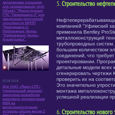
5.
Строительство нефтеп
деталировка площадки
для складирования труб.
Объект: "Реконструкция
ГПС "Нижнекамск-2" для
увеличения пропускной
Нефтеперерабатывающий
способности МНПП
компанией "Уфимский за
"Нижнекамск-2-
Набережные Челны,
применила Bentley ProSt
"Набережные Челны-
металлоконструкций техн
Альметьевск".
трубопроводных систем.
большим количеством э
соединений, что требует
проектировании. Програ
детальные модели всех 
сгенерировать чертежи 
проверить их на соотве
02.06.2016
Это значительно упрост
Для ОАО «Ямал-СПГ»
монтажа металлоконстру
(генеральный заказчик)
закончена разработка
успешной реализации пр
комплекта документации
КМД на
металлоконструкции
6.
Строительство нового
эстакады общим весом 2