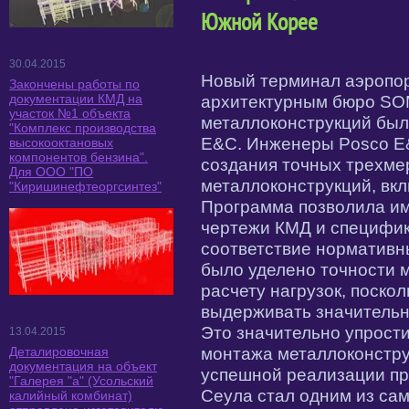
Южной Корее
30.04.2015
Новый терминал аэропо
Закончены работы по
документации КМД на
архитектурным бюро SO
участок №1 объекта
металлоконструкций бы
"Комплекс производства
E&C. Инженеры Posco E&
высокооктановых
компонентов бензина".
создания точных трехме
Для ООО "ПО
металлоконструкций, вкл
"Киришинефтеоргсинтез"
Программа позволила им
чертежи КМД и специфика
соответствие нормативн
было уделено точности 
расчету нагрузок, поско
выдерживать значительн
Это значительно упрост
13.04.2015
монтажа металлоконстру
Деталировочная
документация на объект
успешной реализации пр
"Галерея "а" (Усольский
Сеула стал одним из са
калийный комбинат)