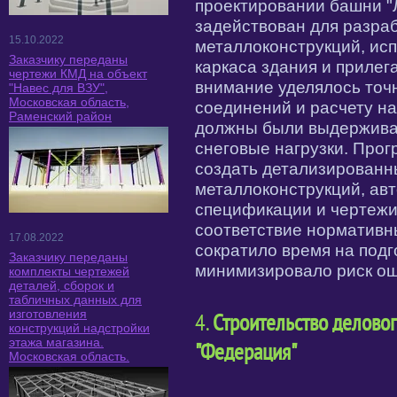
проектировании башни "Л
задействован для разра
15.10.2022
металлоконструкций, ис
Заказчику переданы
каркаса здания и приле
чертежи КМД на объект
внимание уделялось точ
"Навес для ВЗУ",
Московская область,
соединений и расчету на
Раменский район
должны были выдержива
снеговые нагрузки. Про
создать детализированн
металлоконструкций, ав
спецификации и чертежи 
соответствие нормативн
17.08.2022
сократило время на подг
Заказчику переданы
минимизировало риск ош
комплекты чертежей
деталей, сборок и
табличных данных для
изготовления
4.
Строительство деловог
конструкций надстройки
этажа магазина.
"Федерация"
Московская область.