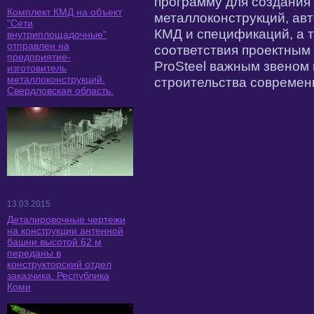
программу для создания
Комплект КМД на объект
металлоконструкций, ав
"Сети
КМД и спецификаций, а т
внутриплощадочные"
отправлен на
соответствия проектным 
предприятие-
ProSteel важным звеном 
изготовитель
металлоконструкций.
строительства современ
Свердловская область.
13.03.2015
Деталировочные чертежи
на конструкции антенной
башни высотой 62 м
переданы в
конструкторский отдел
заказчика. Республика
Коми