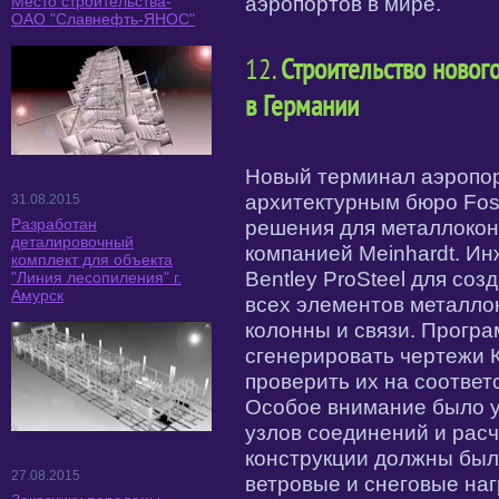
аэропортов в мире.
Место строительства-
ОАО "Славнефть-ЯНОС"
12.
Строительство новог
в Германии
Новый терминал аэропо
архитектурным бюро Fost
31.08.2015
Разработан
решения для металлоко
деталировочный
компанией Meinhardt. И
комплект для объекта
Bentley ProSteel для со
"Линия лесопиления" г.
Амурск
всех элементов металло
колонны и связи. Прогр
сгенерировать чертежи 
проверить их на соотве
Особое внимание было у
узлов соединений и расч
конструкции должны бы
27.08.2015
ветровые и снеговые наг