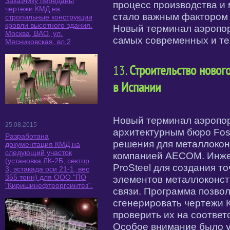
Заказчику переданы
процесс производства и 
чертежи КМД на
стало важным фактором 
стропильные конструкции
кровли высотного здания.
Новый терминал аэропор
Москва, ВАО, ул.
самых современных и те
Мясниковская, вл.2
13.
Строительство новог
в Испании
Новый терминал аэропо
25.08.2015
архитектурным бюро Fost
Разработана
решения для металлоко
документация КМД на
следующий участок
компанией AECOM. Инже
(установка ЛК-2Б, сектор
ProSteel для создания т
3, эстакада оси 21-1, вес
355 тонн) для ООО "ПО
элементов металлоконст
"Киришинефтеоргсинтез".
связи. Программа позво
сгенерировать чертежи 
проверить их на соотве
Особое внимание было у