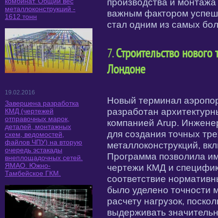
комбинат. Общий вес
производства и монтажа
металлоконструкций -
важным фактором успешн
1612 тонн
стал одним из самых бо
7.
Строительство нового 
Лондоне
19.02.2016
Новый терминал аэропор
Завершена разработка
разработан архитектур
КМД (чертежей
отправочных марок,
компанией Arup. Инженер
деталей, монтажных
для создания точных тр
схем, ведомостей,
файлов ЧПУ) на вторую
металлоконструкций, вкл
очередь эстакады
Программа позволила им
внеплощадочных сетей.
ЯМАО. Южно-
чертежи КМД и специфика
Тамбейское ГКМ.
соответствие нормативн
было уделено точности 
расчету нагрузок, поско
выдерживать значительн