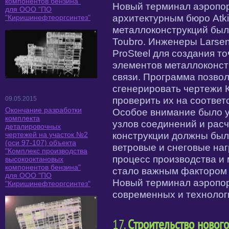
компонентов бензина"
Новый терминал аэропор
для ООО "ПО
архитектурным бюро Atk
"Киришинефтеоргсинтез"
металлоконструкций был
Toubro. Инженеры Larsen
ProSteel для создания т
элементов металлоконст
связи. Программа позво
сгенерировать чертежи 
09.05.2015
проверить их на соотве
Окончание разработки
Особое внимание было у
комплекта
узлов соединений и расч
деталировочных
чертежей на участок №2
конструкции должны бы
(оси 97-107) объекта
ветровые и снеговые наг
"Комплекс производства
процесс производства и 
высокооктановых
компонентов бензина"
стало важным фактором 
для ООО "ПО
Новый терминал аэропор
"Киришинефтеоргсинтез"
современных и технолог
17.
Строительство нового