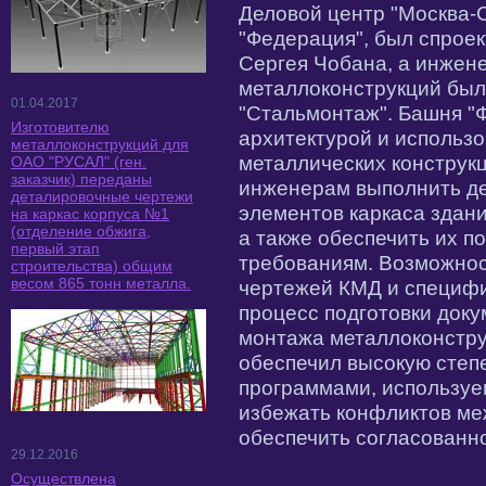
Деловой центр "Москва-
"Федерация", был спрое
Сергея Чобана, а инжен
металлоконструкций бы
01.04.2017
"Стальмонтаж". Башня "
Изготовителю
архитектурой и использ
металлоконструкций для
металлических конструкц
ОАО "РУСАЛ" (ген.
заказчик) переданы
инженерам выполнить д
деталировочные чертежи
элементов каркаса здани
на каркас корпуса №1
(отделение обжига,
а также обеспечить их п
первый этап
требованиям. Возможнос
строительства) общим
весом 865 тонн металла.
чертежей КМД и специфи
процесс подготовки доку
монтажа металлоконструк
обеспечил высокую степ
программами, используе
избежать конфликтов ме
обеспечить согласованн
29.12.2016
Осуществлена