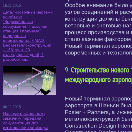
Особое внимание было у
16.11.2015
узлов соединений и расч
Деталировочные чертежи
на объект
конструкции должны бы
"Водозаборные
ветровые и снеговые наг
сооружения. Насосная
станция I подъема"
процесс производства и 
переданы в
стало важным фактором 
производство. ЯМАО.
Вес металлоконструкций
Новый терминал аэропор
--136 тонн. 20
современных и технолог
календарных дней, 1
разработчик.
9.
Строительство нового
международного аэропо
Новый терминал аэропор
аэропорта в Шэньси был
06.11.2015
Foster + Partners, а ин
Нашему постоянному
металлоконструкций был
заказчику передана
документация для
Construction Design Inte
изготовления эстакады