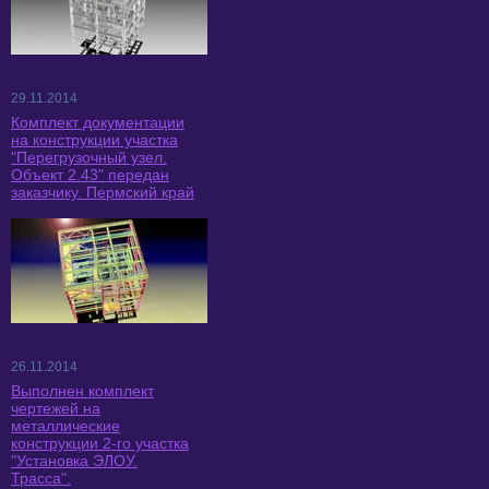
29.11.2014
Комплект документации
на конструкции участка
"Перегрузочный узел.
Объект 2.43" передан
заказчику. Пермский край
26.11.2014
Выполнен комплект
чертежей на
металлические
конструкции 2-го участка
"Установка ЭЛОУ.
Трасса".