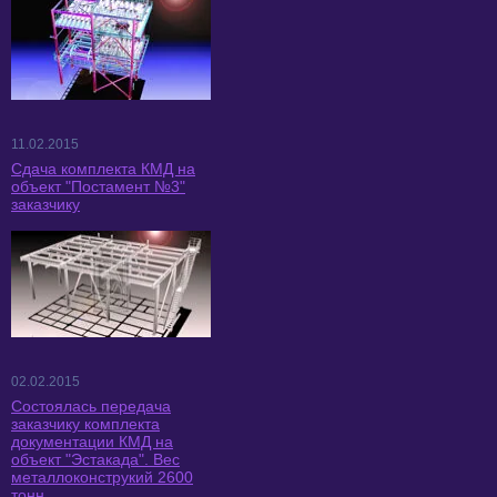
11.02.2015
Сдача комплекта КМД на
объект "Постамент №3"
заказчику
02.02.2015
Состоялась передача
заказчику комплекта
документации КМД на
объект "Эстакада". Вес
металлоконструкий 2600
тонн