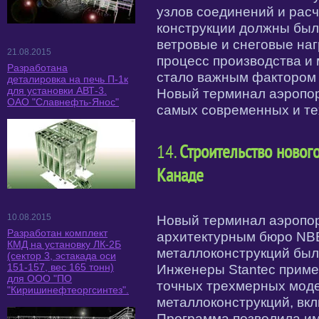
узлов соединений и расч
конструкции должны бы
ветровые и снеговые наг
21.08.2015
процесс производства и 
Разработана
стало важным фактором 
деталировка на печь П-1к
для установки АВТ-3.
Новый терминал аэропор
ОАО "Славнефть-Янос"
самых современных и те
14.
Строительство новог
Канаде
10.08.2015
Новый терминал аэропор
Разработан комплект
архитектурным бюро NB
КМД на установку ЛК-2Б
металлоконструкций был
(сектор 3, эстакада оси
151-157, вес 165 тонн)
Инженеры Stantec примен
для ООО "ПО
точных трехмерных моде
"Киришинефтеоргсинтез".
металлоконструкций, вкл
Программа позволила им