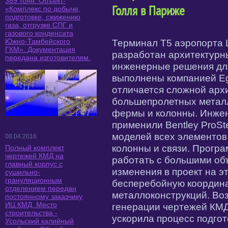
389 тонн. Объект-
Голля в Париже
«Комплекс по добыче,
подготовке, сжижению
газа, отгрузке СПГ и
газового конденсата
Южно-Тамбейского
Терминал T5 аэропорта 
ГКМ». Документация
разработан архитектурны
передана изготовителям.
инженерные решения дл
выполнены компанией Egi
отличается сложной арх
большепролетных металли
фермы и колонны. Инжен
применили Bentley ProSt
моделей всех элементов
08.04.2016
колонны и связи. Прогр
Полный комплект
чертежей КМД на
работать с большими об
главный корпус с
изменения в проект на э
сушильно-
грануляционным
бесперебойную координ
отделением передан
металлоконструкций. Во
постоянному заказчику
ИЦ КМД. Место
генерации чертежей КМД
строительства -
ускорила процесс подгот
Усольский калийный