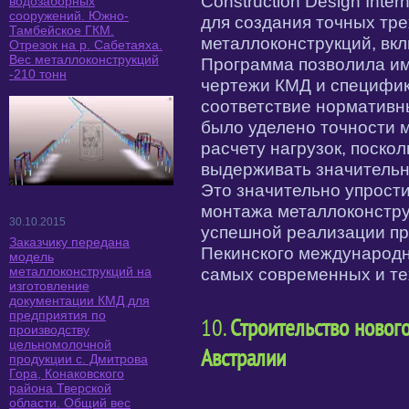
Construction Design Inter
водозаборных
сооружений. Южно-
для создания точных тр
Тамбейское ГКМ.
металлоконструкций, вкл
Отрезок на р. Сабетаяха.
Вес металлоконструкций
Программа позволила им
-210 тонн
чертежи КМД и специфика
соответствие нормативн
было уделено точности 
расчету нагрузок, поско
выдерживать значительн
Это значительно упрост
монтажа металлоконстру
30.10.2015
успешной реализации пр
Заказчику передана
Пекинского международн
модель
металлоконструкций на
самых современных и те
изготовление
документации КМД для
предприятия по
10.
Строительство новог
производству
цельномолочной
Австралии
продукции с. Дмитрова
Гора, Конаковского
района Тверской
области. Общий вес