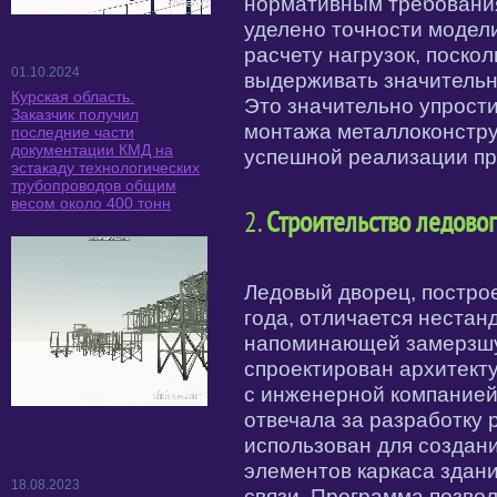
нормативным требовани
уделено точности модел
расчету нагрузок, поско
01.10.2024
выдерживать значительн
Курская область.
Это значительно упрост
Заказчик получил
монтажа металлоконстру
последние части
документации КМД на
успешной реализации пр
эстакаду технологических
трубопроводов общим
весом около 400 тонн
2.
Строительство ледовог
Ледовый дворец, постро
года, отличается неста
напоминающей замерзшу
спроектирован архитект
с инженерной компанией
отвечала за разработку 
использован для создан
элементов каркаса здан
18.08.2023
связи. Программа позв