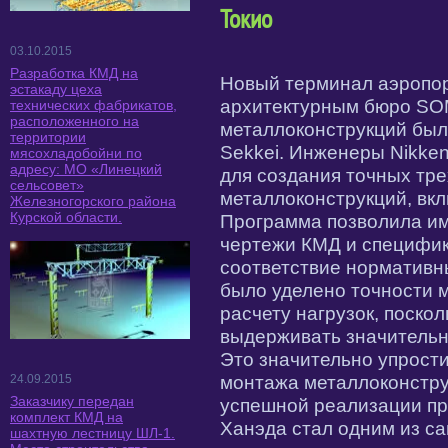
Токио
03.10.2015
Разработка КМД на
Новый терминал аэропор
эстакаду цеха
архитектурным бюро SO
технических фабрикатов,
расположенного на
металлоконструкций был
территории
Sekkei. Инженеры Nikken
мясохладобойни по
адресу: МО «Линецкий
для создания точных тр
сельсовет»
металлоконструкций, вкл
Железногорского района
Курской области.
Программа позволила им
чертежи КМД и специфика
соответствие нормативн
было уделено точности 
расчету нагрузок, поско
выдерживать значительн
Это значительно упрост
монтажа металлоконстру
24.09.2015
Заказчику передан
успешной реализации пр
комплект КМД на
Ханэда стал одним из с
шахтную лестницу ШЛ-1.