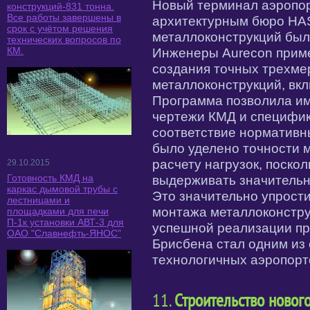
Новый терминал аэропо
конструкций-831 тонна.
Все работы завершены в
архитектурным бюро HA
срок с учётом решения
металлоконструкций был
технических вопросов по
КМ.
Инженеры Aurecon примен
создания точных трехме
металлоконструкций, вкл
Программа позволила им
чертежи КМД и специфика
соответствие нормативн
было уделено точности 
расчету нагрузок, поско
29.10.2015
Готовность КМД на
выдерживать значительн
каркас дымовой трубы с
Это значительно упрост
лестницами и
монтажа металлоконстру
площадками для печи
П-1к установки АВТ-3 для
успешной реализации пр
ОАО "Славнефть-ЯНОС"
Брисбена стал одним из
технологичных аэропорт
11.
Строительство новог