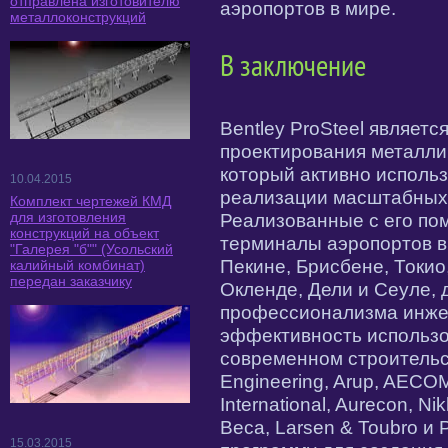
отправлена изготовителю
аэропортов в мире.
металлоконструкций
В заключение
Bentley ProSteel являет
проектирования металлич
который активно использ
10.04.2015
реализации масштабных 
Комплект чертежей КМД
для изготовления
Реализованные с его по
конструкций на объект
терминалы аэропортов в
"Галерея "б"" (Усольский
Пекине, Брисбене, Токио
калийный комбинат)
передан заказчику
Окленде, Дели и Сеуле,
профессионализма инже
эффективность использов
современном строительст
Engineering, Arup, AECOM
International, Aurecon, Ni
Beca, Larsen & Toubro и
15.03.2015