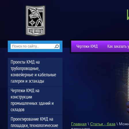
Чертежи КМД
Как заказать 
Проекты КМД на
трубопроводные,
конвейерные и кабельные
галереи и эстакады
Чертежи КМД на
конструкции
промышленных зданий и
складов
Проектирование КМД на
Главная
\
Статьи - база
\
Можн
площадки, технологические
площадке