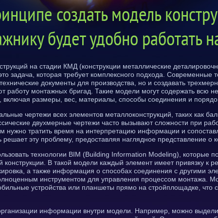
инципе создать модель констру
ажнику будет удобно работать 
трукций на стадии КМД (конструкции металлические деталировочн
то задача, которая требует комплексного подхода. Современные т
 технические документы для производства, но и создавать трехм
ют работу монтажных бригад. Такие модели могут содержать всю
, включая размеры, вес, материалы, способы соединения и порядо
льные чертежи всех элементов металлоконструкций, таких как бал
ссические двухмерные чертежи часто вызывают сложности при рабо
ам нужно тратить время на интерпретацию информации и сопостав
 решает эту проблему, предоставляя наглядное представление о к
ьзовать технологии BIM (Building Information Modeling), которые п
конструкции. В такой модели каждый элемент имеет привязку к р
ркировка, а также информация о способах соединения с другими э
полноценным инструментом для управления процессом монтажа. Мо
мобильные устройства или планшеты прямо на стройплощадке, что 
организации информации внутри модели. Например, можно выдели