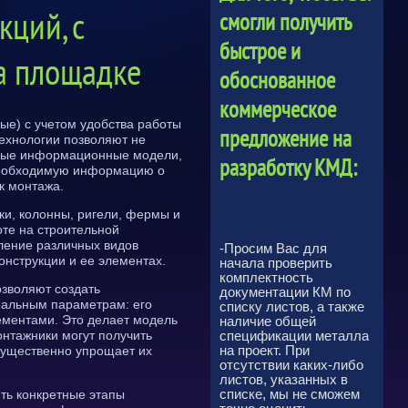
кций, с
смогли получить
быстрое и
на площадке
обоснованное
коммерческое
ые) с учетом удобства работы
предложение на
ехнологии позволяют не
ерные информационные модели,
разработку КМД:
 необходимую информацию о
к монтажа.
ки, колонны, ригели, фермы и
те на строительной
ление различных видов
-Просим Вас для
онструкции и ее элементах.
начала проверить
комплектность
озволяют создать
документации КМ по
еальным параметрам: его
списку листов, а также
лементами. Это делает модель
наличие общей
нтажники могут получить
спецификации металла
на проект. При
существенно упрощает их
отсутствии каких-либо
листов, указанных в
списке, мы не сможем
ть конкретные этапы