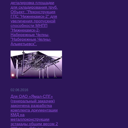
деталировка площадки
для складирования труб.
Объект: "Реконструкция
ГПС "Нижнекамск-2" для
увеличения пропускной
способности МНПП
"Нижнекамск-2-
Набережные Челны,
"Набережные Челны-
Альметьевск".
02.06.2016
Для ОАО «Ямал-СПГ»
(генеральный заказчик)
закончена разработка
комплекта документации
КМД на
металлоконструкции
эстакады общим весом 2