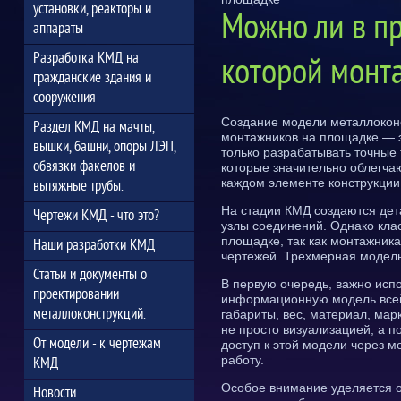
установки, реакторы и
Можно ли в пр
аппараты
Разработка КМД на
которой монт
гражданские здания и
сооружения
Создание модели металлоконс
Раздел КМД на мачты,
монтажников на площадке — э
вышки, башни, опоры ЛЭП,
только разрабатывать точные
обвязки факелов и
которые значительно облегча
каждом элементе конструкции
вытяжные трубы.
На стадии КМД создаются дета
Чертежи КМД - что это?
узлы соединений. Однако кла
площадке, так как монтажник
Наши разработки КМД
чертежей. Трехмерная модель
Статьи и документы о
В первую очередь, важно испол
проектировании
информационную модель всей 
металлоконструкций.
габариты, вес, материал, ма
не просто визуализацией, а 
От модели - к чертежам
доступ к этой модели через 
работу.
КМД
Особое внимание уделяется 
Новости