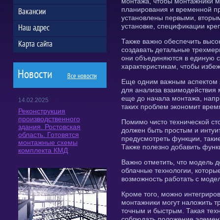
монтажа, чтобы монтажники м
планирования и временной пр
Вакансии
установлены первыми, вторыми
установке, спецификации кре
Наш адрес
Также важно обеспечить высо
Карта сайта
создавать детальные трехмер
они объединяются в единую с
характеристикам, чтобы избе
Новости
Все новости
Еще одним важным аспектом я
для анализа взаимодействия 
еще до начала монтажа, напр
14.02.2025
таких проблем экономит врем
Реконструкция
производственного
Помимо чисто технической ст
здания. Ростовская
должен быть простым и интуи
область. Готовятся
предусмотреть функции, таки
монтажные схемы
Также полезно добавить функ
комплекта КМД
Важно отметить, что модель д
облачные технологии, которы
возможность работать с моде
Кроме того, можно интегриро
монтажники могут наложить т
точным и быстрым. Такая тех
соблюдать положение элемент