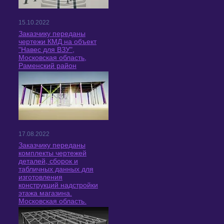
15.10.2022
Заказчику переданы
чертежи КМД на объект
"Навес для ВЗУ",
Московская область,
Раменский район
17.08.2022
Заказчику переданы
комплекты чертежей
деталей, сборок и
табличных данных для
изготовления
конструкций надстройки
этажа магазина.
Московская область.