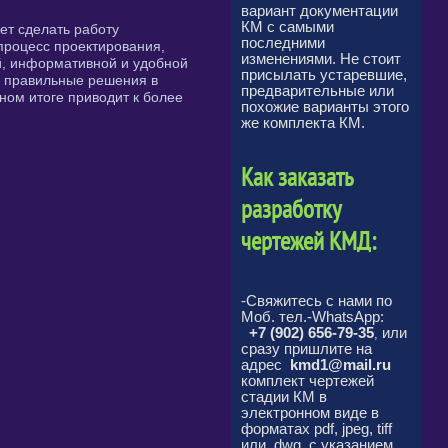
вариант документации
КМ с самыми
ет сделать работу
последними
процесс проектирования,
изменениями. Не стоит
й, информативной и удобной
присылать устаревшие,
ь правильные решения в
предварительные или
чном итоге приводит к более
похожие варианты этого
же комплекта КМ.
Как заказать
разработку
чертежей КМД:
-Свяжитесь с нами по
Моб. тел.-WhatsApp:
+7 (902) 656-79-35
или
,
сразу п
ришлите на
адрес
kmd1@mail.ru
комплект чертежей
стадии КМ в
электронном виде в
форматах pdf, jpeg, tiff
или dwg, с указанием