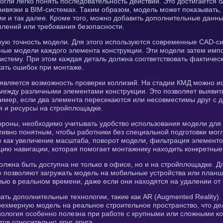
огли легко понять последовательность действий. Это достигается
ивязки в BIM-системах. Таким образом, модель может показывать,
 и так далее. Кроме того, можно добавить дополнительные данные
плений или требования безопасности.
кую точность модели. Для этого используются современные CAD-с
ные модели каждого элемента конструкции. Эти модели затем импор
истему. При этом каждая деталь должна соответствовать фактичес
жать ошибок при монтаже.
вляется возможность проверки коллизий. На стадии КМД можно и
между различными элементами конструкции. Это позволяет выяви
имер, если два элемента пересекаются или несовместимы друг с 
я и ресурсы на стройплощадке.
ороны, необходимо учитывать удобство использования модели для
тивно понятным, чтобы работники без специальной подготовки мог
е как увеличение масштаба, поворот модели, фильтрация элементо
цию навигации, которая помогает монтажнику находить конкретные
олжна быть доступна не только в офисе, но и на стройплощадке. Д
е позволяют загружать модель на мобильные устройства или план
лью в реальном времени, даже если они находятся на удалении от
вать дополнительные технологии, такие как AR (Augmented Reality
рехмерную модель на реальное строительное пространство, что де
нология особенно полезна при работе с крупными или сложными ко
ов относительно друг друга.