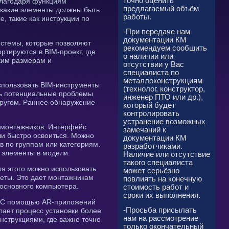
точно оценить
 благодаря функциям
предлагаемый объём
 какие элементы должны быть
работы.
, такие как инструкции по
-При передаче нам
документации КМ
истемы, которые позволяют
рекомендуем сообщить
тируются в BIM-проект, где
о наличии или
ким размерам и
отсутствии у Вас
специалиста по
металлоконструкциям
спользовать BIM-инструменты
(технолог, конструктор,
ть потенциальные проблемы
инженер ПТО или др.),
другом. Раннее обнаружение
который будет
контролировать
устранение возможных
 монтажников. Интерфейс
замечаний к
ли быстро освоиться. Можно
документации КМ
в по группам или категориям.
разработчиками.
 элементы в модели.
Наличие или отсутствие
такого специалиста
ля этого можно использовать
может серьёзно
шеты. Это дает монтажникам
повлиять на конечную
 основного компьютера.
стоимость работ и
сроки их выполнения.
). С помощью AR-приложений
-Просьба присылать
лает процесс установки более
нам на рассмотрение
нструкциями, где важно точно
только окончательный