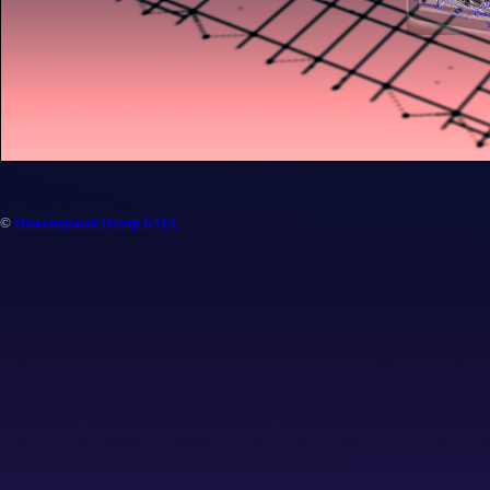
©
Инженерный Центр КМД